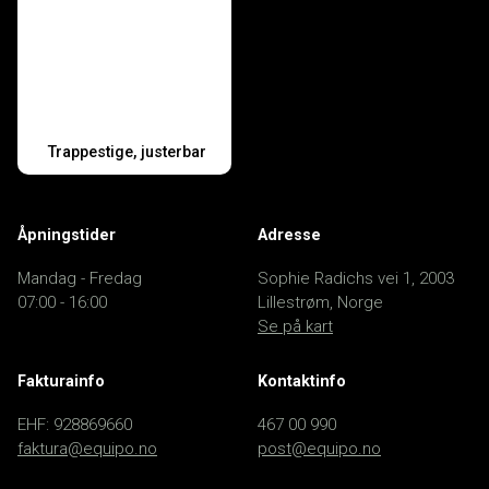
Trappestige, justerbar
Åpningstider
Adresse
Mandag - Fredag
Sophie Radichs vei 1, 2003
07:00 - 16:00
Lillestrøm, Norge
Se på kart
Fakturainfo
Kontaktinfo
EHF: 928869660
467 00 990
faktura@equipo.no
post@equipo.no