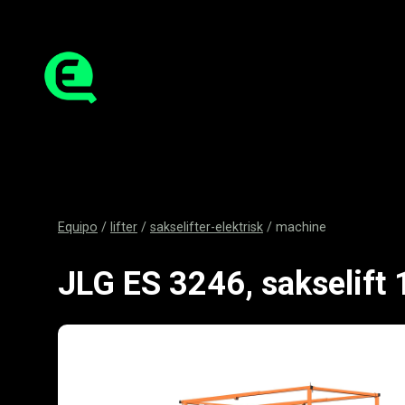
Equipo
/
lifter
/
sakselifter-elektrisk
/
machine
JLG ES 3246, sakselift