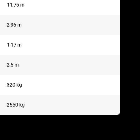
11,75 m
2,36 m
1,17 m
2,5 m
320 kg
2550 kg