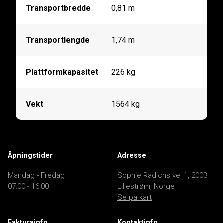
Transportbredde
0,81 m
Transportlengde
1,74 m
Plattformkapasitet
226 kg
Vekt
1564 kg
Åpningstider
Adresse
Mandag - Fredag
Sophie Radichs vei 1, 2003
07:00 - 16:00
Lillestrøm, Norge
Se på kart
Fakturainfo
Kontaktinfo